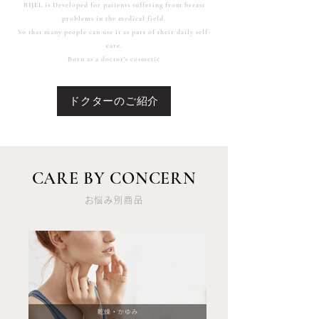
BIJEL is Developed for patients suffering from breast
problems in the medical field.
So that many people can use it as part of their daily self-
care.
Born as a doctor's cosmetic
ドクターのご紹介
CARE BY CONCERN
お悩み別商品